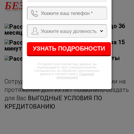
БЕЗ ПЕРЕПЛАТЫ
На срок от 6 до 36
Укажите вашу должность
месяцев
Оформление за 15
минут
Без предоплаты
Оставляя свои контактные данные, вы
подтверждаете свое совершеннолетие,
соглашаетесь на обработку персональных
данных в соответствии с
Правовой
информацией
Сотрудничество с надежными банками на
протяжении долгих лет позволило создать
для Вас
ВЫГОДНЫЕ УСЛОВИЯ ПО
КРЕДИТОВАНИЮ