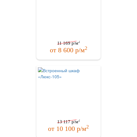
2
11 169
р/м
2
от
8 600
р/м
2
13 117
р/м
2
от
10 100
р/м